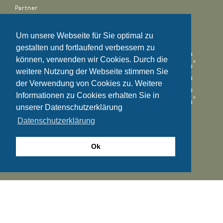
Partner
Impressum
Datenschutz
ÖFFNUNGSZEITEN PRAXIS:
Um unsere Webseite für Sie optimal zu
gestalten und fortlaufend verbessern zu
Montag
08:00 – 09:00,
14:00 – 15:00
können, verwenden wir Cookies. Durch die
*
*
Dienstag
08:00 – 09:00
,
14:00 – 15:00
weitere Nutzung der Webseite stimmen Sie
Mittwoch
08:00 – 09:00,
14:00 – 15:00
der Verwendung von Cookies zu. Weitere
Donnerstag
08:00 – 09:00,
14:00 – 15:00
Informationen zu Cookies erhalten Sie in
*
Freitag
08:00 – 09:00,
14:00 – 15:00
unserer Datenschutzerklärung
Samstag
11:00 – 12:00
Datenschutzerklärung
*
nur nach telefonischer Vereinbarung
Ok